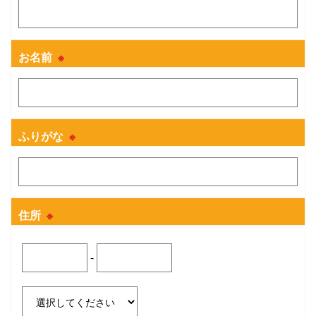
お名前
※
ふりがな
※
住所
※
-